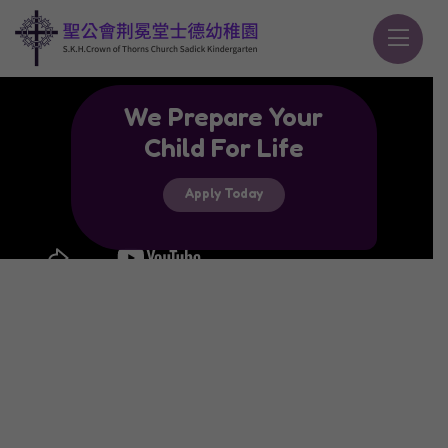
We Prepare Your
Child For Life
Apply Today